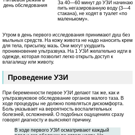
За 40―60 минут до УЗИ начинают
день обследования
пить негазированную воду (3―4
стакана), не ходят в туалет «по
маленькому».
Утром в день первого исследования принимают душ без
мыльных средств. На кожу живота не надо наносить крем
для тела, присыпку, мазь. Они могут ухудшить
проникновение ультразвука. На 1 УЗИ желательно идти в
одежде, которая позволит легко открыть доступ к
влагалищу или животу.
Проведение УЗИ
При беременности первое УЗИ делают так же, как и
ультразвуковое обследование органов малого таза. В
ходе процедуры не должно появляться дискомфорта.
Боль указывает на вероятность воспалительных
болезней, осложнений. О подобных ощущениях сразу
говорят диагносту и выясняют причину.
В ходе первого УЗИ осматривают каждый