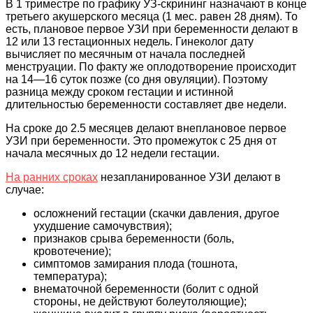
В 1 триместре по графику УЗ-скрининг назначают в конце
третьего акушерского месяца (1 мес. равен 28 дням). То
есть, плановое первое УЗИ при беременности делают в
12 или 13 гестационных недель. Гинеколог дату
вычисляет по месячным от начала последней
менструации. По факту же оплодотворение происходит
на 14―16 суток позже (со дня овуляции). Поэтому
разница между сроком гестации и истинной
длительностью беременности составляет две недели.
На сроке до 2.5 месяцев делают внеплановое первое
УЗИ при беременности. Это промежуток с 25 дня от
начала месячных до 12 недели гестации.
На ранних сроках
незапланированное УЗИ делают в
случае:
осложнений гестации (скачки давления, другое
ухудшение самочувствия);
признаков срыва беременности (боль,
кровотечение);
симптомов замирания плода (тошнота,
температура);
внематочной беременности (болит с одной
стороны, не действуют болеутоляющие);