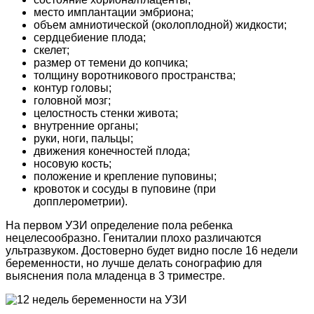
место имплантации эмбриона;
объем амниотической (околоплодной) жидкости;
сердцебиение плода;
скелет;
размер от темени до копчика;
толщину воротникового пространства;
контур головы;
головной мозг;
целостность стенки живота;
внутренние органы;
руки, ноги, пальцы;
движения конечностей плода;
носовую кость;
положение и крепление пуповины;
кровоток и сосуды в пуповине (при
допплерометрии).
На первом УЗИ определение пола ребенка
нецелесообразно. Гениталии плохо различаются
ультразвуком. Достоверно будет видно после 16 недели
беременности, но лучше делать сонографию для
выяснения пола младенца в 3 триместре.