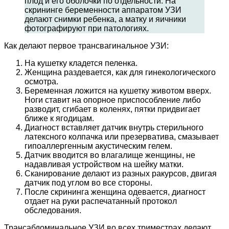
плод и его оболочки по отдельности. На
скрининге беременности аппаратом УЗИ
делают снимки ребенка, а матку и яичники
фотографируют при патологиях.
Как делают первое трансвагинальное УЗИ:
На кушетку кладется пеленка.
Женщина раздевается, как для гинекологического
осмотра.
Беременная ложится на кушетку животом вверх.
Ноги ставит на опорное приспособление либо
разводит, сгибает в коленях, пятки придвигает
ближе к ягодицам.
Диагност вставляет датчик внутрь стерильного
латексного колпачка или презерватива, смазывает
гипоаллергенным акустическим гелем.
Датчик вводится во влагалище женщины, не
надавливая устройством на шейку матки.
Сканирование делают из разных ракурсов, двигая
датчик под углом во все стороны.
После скрининга женщина одевается, диагност
отдает на руки распечатанный протокол
обследования.
Трансабдоминальное УЗИ во всех триместрах делают