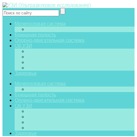
Мочеполовая система
УЗИ при беременности
Брюшная полость
Опорно-двигательная система
Об УЗИ
Голова и горло
Мягкие ткани
Грудная клетка
В косметологии
Здоровье
Мочеполовая система
УЗИ при беременности
Брюшная полость
Опорно-двигательная система
Об УЗИ
Голова и горло
Мягкие ткани
Грудная клетка
В косметологии
Здоровье