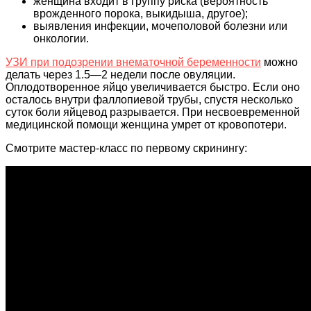
женщина входит в группу риска (вероятность
врожденного порока, выкидыша, другое);
выявления инфекции, мочеполовой болезни или
онкологии.
УЗИ при подозрении внематочной беременности
можно
делать через 1.5―2 недели после овуляции.
Оплодотворенное яйцо увеличивается быстро. Если оно
осталось внутри фаллопиевой трубы, спустя несколько
суток боли яйцевод разрывается. При несвоевременной
медицинской помощи женщина умрет от кровопотери.
Смотрите мастер-класс по первому скринингу: