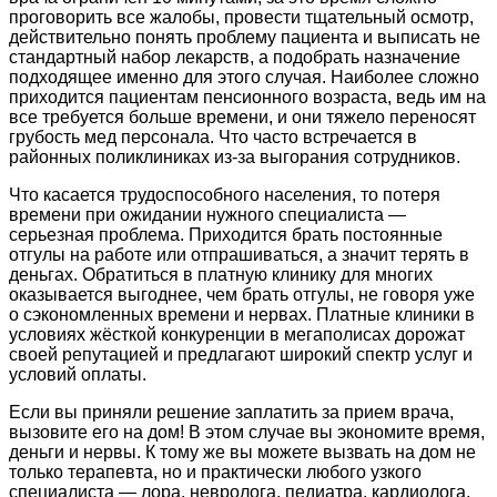
проговорить все жалобы, провести тщательный осмотр,
действительно понять проблему пациента и выписать не
стандартный набор лекарств, а подобрать назначение
подходящее именно для этого случая. Наиболее сложно
приходится пациентам пенсионного возраста, ведь им на
все требуется больше времени, и они тяжело переносят
грубость мед персонала. Что часто встречается в
районных поликлиниках из-за выгорания сотрудников.
Что касается трудоспособного населения, то потеря
времени при ожидании нужного специалиста —
серьезная проблема. Приходится брать постоянные
отгулы на работе или отпрашиваться, а значит терять в
деньгах. Обратиться в платную клинику для многих
оказывается выгоднее, чем брать отгулы, не говоря уже
о сэкономленных времени и нервах. Платные клиники в
условиях жёсткой конкуренции в мегаполисах дорожат
своей репутацией и предлагают широкий спектр услуг и
условий оплаты.
Если вы приняли решение заплатить за прием врача,
вызовите его на дом! В этом случае вы экономите время,
деньги и нервы. К тому же вы можете вызвать на дом не
только терапевта, но и практически любого узкого
специалиста — лора, невролога, педиатра, кардиолога,