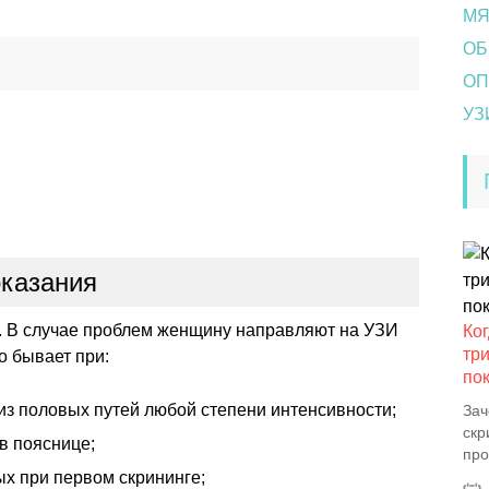
МЯ
ОБ
ОП
УЗ
оказания
о. В случае проблем женщину направляют на УЗИ
Ког
тр
о бывает при:
по
з половых путей любой степени интенсивности;
Зач
скр
в пояснице;
про
х при первом скрининге;