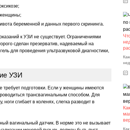
ксикозе;
 женщины;
ивота беременной и данных первого скрининга.
Чт
оказаний к УЗИ не существует. Ограничениями
не
оторого сделан презерватив, надеваемый на
ра
 гель для проведения ультразвуковой диагностики,
Как
нед
ние УЗИ
е требует подготовки. Если у женщины имеются
проводиться трансвагинальным способом. Для
, ноги сгибает в коленях, слегка разводит в
Как
мал
ве
ный вагинальный датчик. В норме это не вызывает
Как
ализации мочевой пузырь должен быть пуст.