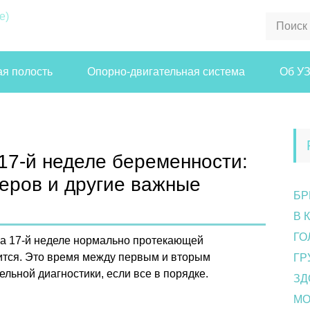
я полость
Опорно-двигательная система
Об У
17-й неделе беременности:
еров и другие важные
БР
В 
ГО
на 17-й неделе нормально протекающей
тся. Это время между первым и вторым
ГР
льной диагностики, если все в порядке.
ЗД
МО