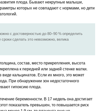
развития плода. Бывают некрупные малыши,
араметры которых не совпадают с нормами, но дети
атологий.
можно с достоверностью до 80–90 % определить
е сроки сделать это невозможно, велика
толщина, состав, место прикрепления, высота
икреплена к передней или задней стенке матки.
виде кальцинатов. Если их много, это может
лода. При обнаружении зон недостаточного
вают гипоксию плода.
ечение беременности. В 17 недель она достигает
 этот показатель превышен, то повышается риск
на менее 1.9 см, то плацента еще не