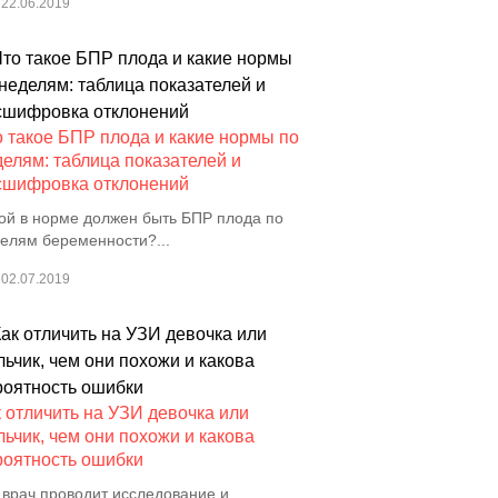
22.06.2019
о такое БПР плода и какие нормы по
делям: таблица показателей и
сшифровка отклонений
ой в норме должен быть БПР плода по
елям беременности?...
02.07.2019
 отличить на УЗИ девочка или
ьчик, чем они похожи и какова
роятность ошибки
 врач проводит исследование и