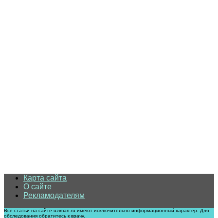
Карта сайта
О сайте
Рекламодателям
Все статьи на сайте uziman.ru имеют исключительно информационный характер. Для
обследования обратитесь к врачу.