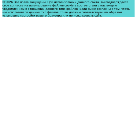
© 2026 Все права защищены. При использовании данного сайта, вы подтверждаете
свое согласие на использование файлов cookie в соответствии с настоящим
уведомлением в отношении данного типа файлов. Если вы не согласны с тем, чтобы
мы использовали данный тип файлов, то вы должны соответствующим образом
установить настройки вашего браузера или не использовать сайт.