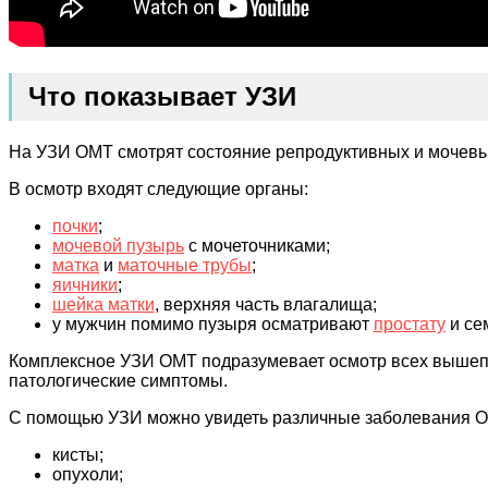
Что показывает УЗИ
На УЗИ ОМТ смотрят состояние репродуктивных и мочевых
В осмотр входят следующие органы:
почки
;
мочевой пузырь
с мочеточниками;
матка
и
маточные трубы
;
яичники
;
шейка матки
, верхняя часть влагалища;
у мужчин помимо пузыря осматривают
простату
и се
Комплексное УЗИ ОМТ подразумевает осмотр всех вышепер
патологические симптомы.
С помощью УЗИ можно увидеть различные заболевания 
кисты;
опухоли;