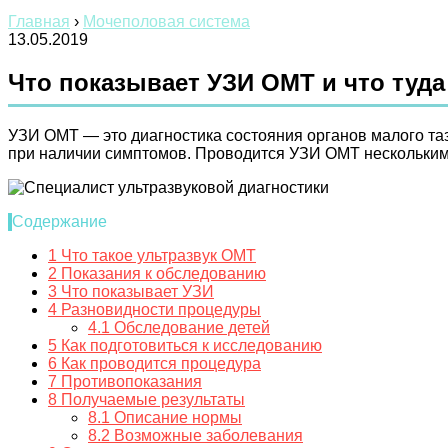
Главная
›
Мочеполовая система
13.05.2019
Что показывает УЗИ ОМТ и что туда
УЗИ ОМТ — это диагностика состояния органов малого та
при наличии симптомов. Проводится УЗИ ОМТ нескольким
Содержание
1
Что такое ультразвук ОМТ
2
Показания к обследованию
3
Что показывает УЗИ
4
Разновидности процедуры
4.1
Обследование детей
5
Как подготовиться к исследованию
6
Как проводится процедура
7
Противопоказания
8
Получаемые результаты
8.1
Описание нормы
8.2
Возможные заболевания