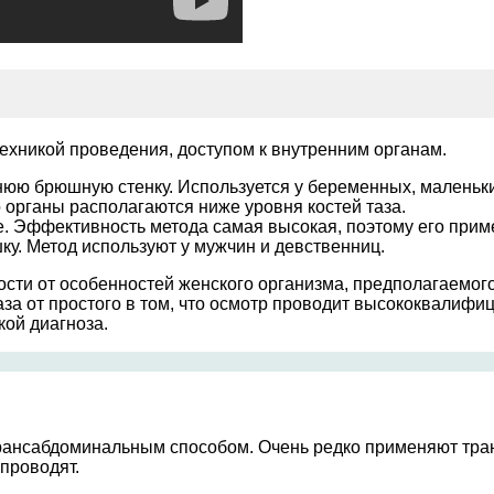
ехникой проведения, доступом к внутренним органам.
нюю брюшную стенку. Используется у беременных, маленьки
 органы располагаются ниже уровня костей таза.
е. Эффективность метода самая высокая, поэтому его прим
ку. Метод используют у мужчин и девственниц.
ости от особенностей женского организма, предполагаемо
аза от простого в том, что осмотр проводит высококвалифи
кой диагноза.
трансабдоминальным способом. Очень редко применяют тра
проводят.