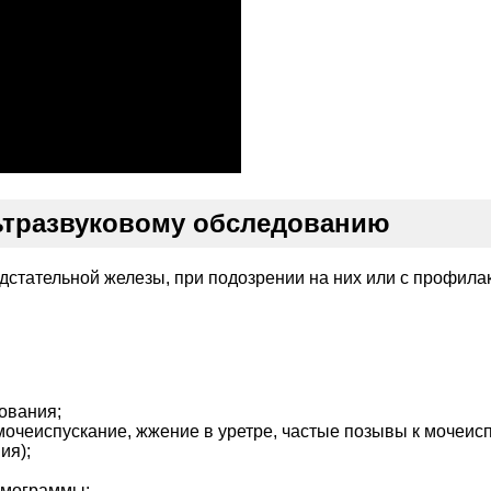
льтразвуковому обследованию
стательной железы, при подозрении на них или с профилак
ования;
очеиспускание, жжение в уретре, частые позывы к мочеисп
ия);
рмограммы;