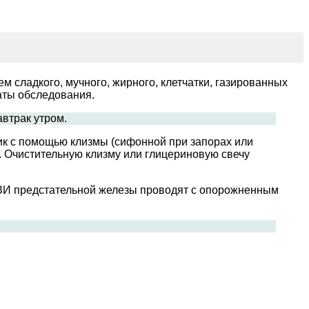
м сладкого, мучного, жирного, клетчатки, газированных
даты обследования.
автрак утром.
ик с помощью клизмы (сифонной при запорах или
. Очистительную клизму или глицериновую свечу
УЗИ предстательной железы проводят с опорожненным