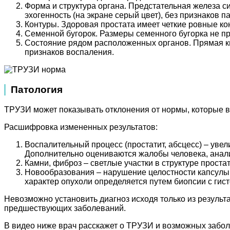
Форма и структура органа. Предстательная железа с
эхогенность (на экране серый цвет), без признаков 
Контуры. Здоровая простата имеет четкие ровные ко
Семенной бугорок. Размеры семенного бугорка не п
Состояние рядом расположенных органов. Прямая ки
признаков воспаления.
Патология
ТРУЗИ может показывать отклонения от нормы, которые в
Расшифровка измененных результатов:
Воспалительный процесс (простатит, абсцесс) – уве
Дополнительно оцениваются жалобы человека, анализ
Камни, фиброз – светлые участки в структуре прост
Новообразования – нарушение целостности капсулы
характер опухоли определяется путем биопсии с ги
Невозможно установить диагноз исходя только из результ
предшествующих заболеваний.
В видео ниже врач расскажет о ТРУЗИ и возможных заболе