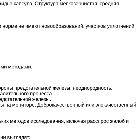
видна капсула. Структура мелкозернистая, средняя
 норме не имеют новообразований, участков уплотнений,
ими методами.
тороны предстательной железы, неоднородность.
алительного процесса.
редстательной железы.
ны на мониторе. Доброкачественный или злокачественный
ьких методов исследования, включая расспрос жалоб и
они выглядят: