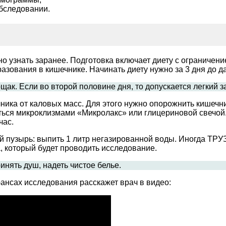
бследовании.
о узнать заранее. Подготовка включает диету с ограничение
разования в кишечнике. Начинать диету нужно за 3 дня до 
ак. Если во второй половине дня, то допускается легкий з
ика от каловых масс. Для этого нужно опорожнить кишечн
ться микроклизмами «Микролакс» или глицериновой свечой
час.
й пузырь: выпить 1 литр негазированной воды. Иногда ТР
, который будет проводить исследование.
нять душ, надеть чистое белье.
ансах исследования расскажет врач в видео: