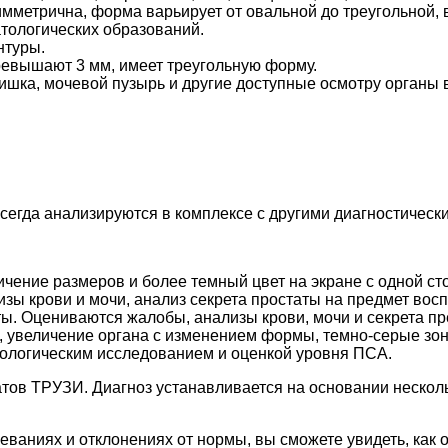
имметрична, форма варьирует от овальной до треугольной, 
патологических образований.
нтуры.
ревышают 3 мм, имеет треугольную форму.
шка, мочевой пузырь и другие доступные осмотру органы в
сегда анализируются в комплексе с другими диагностическ
личение размеров и более темный цвет на экране с одной с
ы крови и мочи, анализ секрета простаты на предмет восп
аты. Оцениваются жалобы, анализы крови, мочи и секрета п
, увеличение органа с изменением формы, темно-серые зо
стологическим исследованием и оценкой уровня ПСА.
атов ТРУЗИ. Диагноз устанавливается на основании нескол
ваниях и отклонениях от нормы, вы сможете увидеть, как 