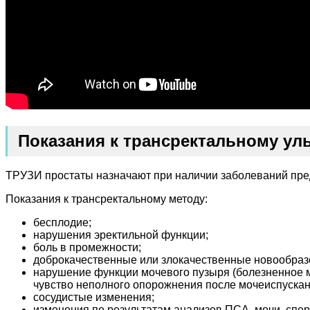
Показания к трансректальному у
ТРУЗИ простаты назначают при наличии заболеваний пред
Показания к трансректальному методу:
бесплодие;
нарушения эректильной функции;
боль в промежности;
доброкачественные или злокачественные новообраз
нарушение функции мочевого пузыря (болезненное м
чувство неполного опорожнения после мочеиспускан
сосудистые изменения;
изменения по результатам анализов ПСА, мочи, спе