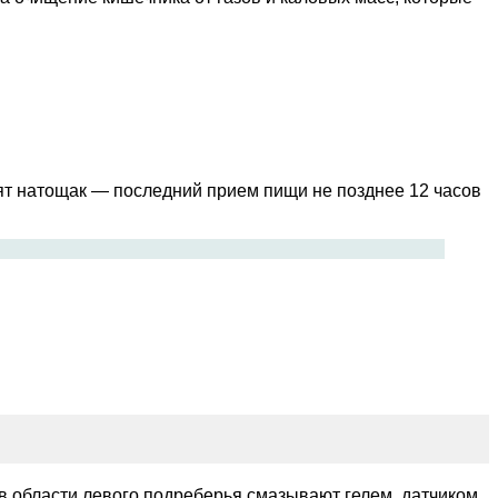
ят натощак — последний прием пищи не позднее 12 часов
 в области левого подреберья смазывают гелем, датчиком