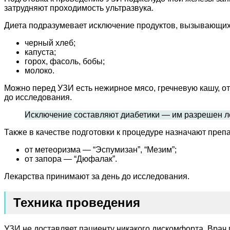
затрудняют проходимость ультразвука.
Диета подразумевает исключение продуктов, вызывающих
черный хлеб;
капуста;
горох, фасоль, бобы;
молоко.
Можно перед УЗИ есть нежирное мясо, гречневую кашу, о
до исследования.
Исключение составляют диабетики — им разрешен ле
Также в качестве подготовки к процедуре назначают преп
от метеоризма — “Эспумизан”, “Мезим”;
от запора — “Дюфалак”.
Лекарства принимают за день до исследования.
Техника проведения
УЗИ не доставляет пациенту никакого дискомфорта. Врач п