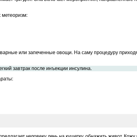
 метеоризм:
тварные или запеченные овощи. На саму процедуру приход
гкий завтрак после инъекции инсулина.
араты:
редлагает человеку лечь на кушетку, обнажить живот. Кожу